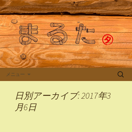
月島のもんじゃ焼き「まるた」より最
新のお知らせ
月島もんじゃストリートのも
んじゃ屋「まるた」
コンテンツへ移動
検
メニュー
索:
日別アーカイブ: 2017年3
月6日