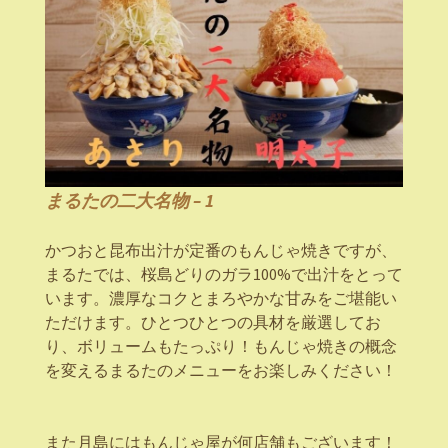
まるたの二大名物 – 1
⁡⁡⁡⁡⁡⁡⁡⁡⁡⁡⁡⁡⁡⁡⁡⁡⁡⁡⁡⁡⁡⁡⁡⁡⁡⁡⁡⁡⁡⁡⁡⁡⁡⁡⁡⁡⁡⁡⁡⁡⁡⁡⁡⁡⁡⁡⁡⁡⁡⁡⁡⁡⁡⁡⁡⁡⁡⁡⁡⁡⁡⁡⁡⁡⁡⁡⁡⁡⁡⁡⁡⁡⁡⁡⁡⁡⁡⁡⁡⁡⁡⁡⁡⁡⁡⁡⁡⁡⁡⁡⁡⁡⁡⁡⁡⁡⁡⁡⁡⁡⁡⁡⁡⁡⁡⁡⁡⁡⁡⁡⁡⁡⁡⁡⁡⁡⁡⁡⁡⁡⁡⁡⁡⁡⁡⁡⁡⁡⁡⁡⁡⁡⁡⁡⁡⁡⁡⁡⁡⁡⁡⁡⁡⁡⁡⁡⁡⁡⁡⁡⁡⁡⁡⁡⁡⁡⁡⁡⁡⁡⁡⁡⁡⁡⁡⁡⁡⁡⁡⁡⁡⁡⁡⁡⁡⁡⁡⁡⁡⁡⁡⁡⁡⁡⁡⁡⁡⁡⁡⁡⁡⁡⁡⁡⁡⁡⁡⁡⁡⁡⁡⁡⁡⁡⁡⁡⁡⁡⁡⁡⁡⁡⁡⁡⁡⁡⁡⁡⁡⁡⁡⁡⁡⁡⁡⁡⁡⁡⁡⁡⁡⁡⁡⁡⁡⁡⁡⁡⁡⁡⁡⁡⁡⁡⁡⁡⁡⁡⁡⁡⁡⁡⁡⁡⁡⁡⁡⁡⁡⁡⁡⁡⁡⁡⁡⁡⁡⁡⁡⁡⁡⁡⁡⁡⁡⁡⁡⁡⁡⁡⁡⁡⁡⁡⁡⁡⁡⁡⁡⁡⁡⁡⁡⁡⁡⁡⁡⁡⁡⁡⁡⁡⁡⁡⁡⁡⁡⁡⁡⁡⁡⁡⁡⁡⁡⁡⁡⁡⁡⁡⁡⁡⁡⁡⁡⁡⁡⁡⁡⁡⁡⁡⁡⁡⁡⁡⁡⁡⁡⁡⁡⁡⁡⁡⁡⁡⁡⁡⁡⁡⁡⁡⁡⁡⁡⁡⁡⁡⁡⁡⁡⁡⁡⁡⁡⁡⁡⁡⁡⁡⁡⁡⁡⁡⁡⁡⁡⁡⁡⁡⁡⁡⁡⁡⁡⁡⁡⁡⁡⁡⁡⁡⁡⁡⁡⁡⁡⁡⁡⁡⁡⁡⁡⁡⁡⁡⁡⁡⁡⁡⁡⁡⁡⁡⁡⁡⁡⁡⁡⁡⁡⁡⁡⁡⁡⁡⁡⁡⁡⁡⁡⁡⁡⁡⁡⁡⁡⁡⁡⁡⁡⁡⁡⁡⁡⁡⁡⁡⁡⁡⁡⁡⁡⁡⁡⁡⁡⁡⁡⁡⁡⁡⁡⁡⁡⁡⁡⁡⁡⁡⁡⁡⁡⁡⁡⁡⁡⁡⁡⁡⁡⁡⁡⁡⁡⁡⁡⁡⁡⁡⁡⁡⁡⁡⁡⁡⁡⁡⁡⁡⁡⁡⁡⁡⁡⁡⁡⁡⁡⁡⁡⁡⁡⁡⁡⁡⁡⁡⁡⁡⁡⁡⁡⁡⁡⁡⁡⁡⁡⁡⁡⁡⁡⁡⁡⁡⁡⁡⁡⁡⁡⁡⁡⁡⁡⁡⁡⁡⁡⁡⁡⁡⁡⁡⁡⁡⁡⁡⁡⁡⁡⁡⁡⁡⁡⁡⁡⁡⁡⁡⁡⁡⁡⁡⁡⁡⁡⁡⁡⁡⁡⁡⁡⁡⁡⁡⁡⁡⁡⁡⁡⁡⁡⁡⁡⁡⁡⁡⁡⁡⁡⁡⁡⁡⁡⁡⁡⁡⁡⁡⁡⁡⁡⁡⁡⁡⁡⁡⁡⁡⁡⁡⁡⁡⁡⁡⁡⁡⁡⁡⁡⁡⁡⁡⁡⁡⁡⁡⁡⁡⁡⁡⁡⁡⁡⁡⁡⁡⁡⁡⁡⁡⁡⁡⁡⁡⁡⁡⁡⁡⁡⁡⁡⁡⁡⁡⁡⁡⁡⁡⁡⁡⁡⁡⁡⁡⁡⁡⁡⁡⁡⁡⁡⁡⁡⁡⁡⁡⁡⁡⁡⁡⁡⁡かつおと昆布出汁が定番のもんじゃ焼きですが、
まるたでは、桜島どりのガラ100%で出汁をとって
います。濃厚なコクとまろやかな甘みをご堪能い
ただけます。ひとつひとつの具材を厳選してお
り、ボリュームもたっぷり！もんじゃ焼きの概念
を変えるまるたのメニューをお楽しみください！⁡⁡⁡⁡⁡⁡⁡⁡⁡⁡⁡⁡⁡⁡⁡⁡⁡⁡⁡⁡⁡⁡
また月島にはもんじゃ屋が何店舗もございます！