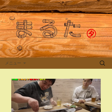
月島のもんじゃ焼き「まるた」より最
新のお知らせ
月島もんじゃストリートのも
んじゃ屋「まるた」
コンテンツへ移動
検
メニュー
索: