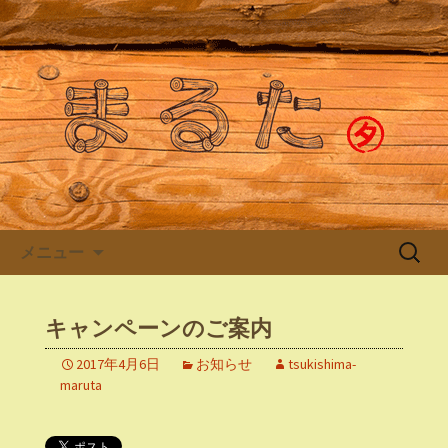
月島のもんじゃ焼き「まるた」より最
新のお知らせ
月島もんじゃストリートのも
んじゃ屋「まるた」
コンテンツへ移動
検
メニュー
索:
キャンペーンのご案内
2017年4月6日
お知らせ
tsukishima-
maruta