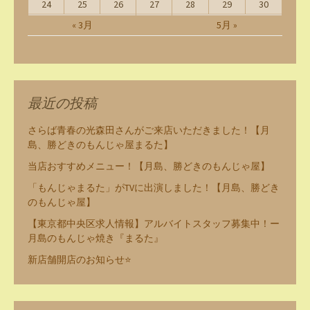
24
25
26
27
28
29
30
« 3月
5月 »
最近の投稿
さらば青春の光森田さんがご来店いただきました！【月
島、勝どきのもんじゃ屋まるた】
当店おすすめメニュー！【月島、勝どきのもんじゃ屋】
「もんじゃまるた」がTVに出演しました！【月島、勝どき
のもんじゃ屋】
【東京都中央区求人情報】アルバイトスタッフ募集中！ー
月島のもんじゃ焼き『まるた』
新店舗開店のお知らせ⭐